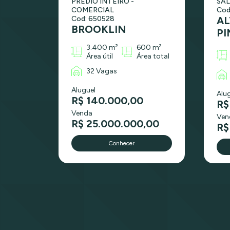
PRÉDIO INTEIRO -
SAL
COMERCIAL
Cod
Cod: 650528
AL
BROOKLIN
PI
3.400 m²
600 m²
Área útil
Área total
32 Vagas
Aluguel
Alu
R$ 140.000,00
R$
Venda
Ven
R$ 25.000.000,00
R$
Conhecer