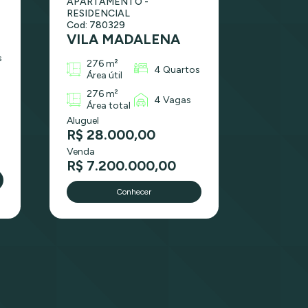
APARTAMENTO -
RESIDENCIAL
Cod: 780329
VILA MADALENA
s
276 m²
4 Quartos
Área útil
276 m²
4 Vagas
Área total
Aluguel
R$ 28.000,00
Venda
R$ 7.200.000,00
Conhecer