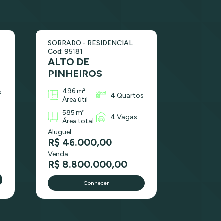
SOBRADO - RESIDENCIAL
Cod: 95181
ALTO DE
PINHEIROS
496 m²
s
4 Quartos
Área útil
585 m²
4 Vagas
Área total
Aluguel
R$ 46.000,00
Venda
R$ 8.800.000,00
Conhecer