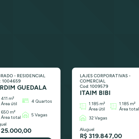
RADO - RESIDENCIAL
LAJES CORPORATIVAS -
: 1004659
COMERCIAL
RDIM GUEDALA
Cod: 1009579
ITAIM BIBI
411 m²
4 Quartos
Área útil
1.185 m²
1.185 m²
Área útil
Área total
650 m²
5 Vagas
Área total
32 Vagas
guel
 25.000,00
Aluguel
R$ 319.847,00