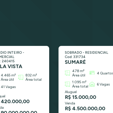
DIO INTEIRO -
SOBRADO - RESIDENCIAL
MERCIAL
Cod: 331734
: 240415
SUMARÉ
LA VISTA
478 m²
4 Quarto
4.465 m²
832 m²
Área útil
Área útil
Área total
1.095 m²
6 Vagas
Área total
41 Vagas
Aluguel
guel
R$ 15.000,00
 420.000,00
Venda
da
R$ 4.500.000,00
 90.000.000,00