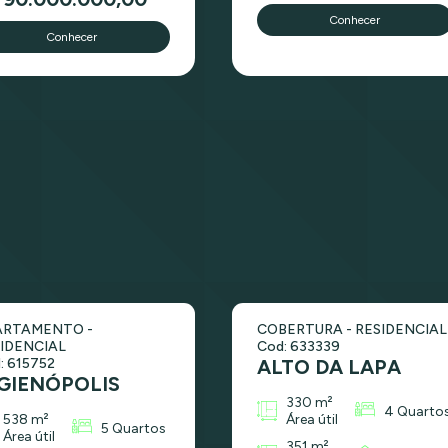
Conhecer
Conhecer
ARTAMENTO -
COBERTURA - RESIDENCIAL
IDENCIAL
Cod: 633339
: 615752
ALTO DA LAPA
GIENÓPOLIS
330 m²
4 Quarto
538 m²
Área útil
5 Quartos
Área útil
351 m²