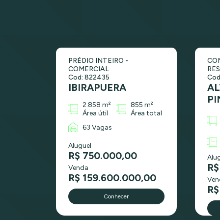
PRÉDIO INTEIRO -
CON
COMERCIAL
RES
Cod: 822435
Cod
IBIRAPUERA
AL
PI
2.858 m²
855 m²
Área útil
Área total
63 Vagas
Aluguel
R$ 750.000,00
Alu
R$
Venda
R$ 159.600.000,00
Ven
R$
Conhecer