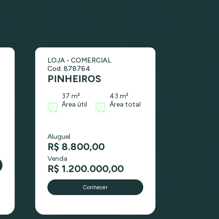
LOJA - COMERCIAL
Cod: 878764
PINHEIROS
37 m²
43 m²
s
Área útil
Área total
Aluguel
R$ 8.800,00
Venda
R$ 1.200.000,00
Conhecer