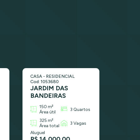
CASA - RESIDENCIAL
Cod: 1053680
JARDIM DAS
BANDEIRAS
150 m²
3 Quartos
Área útil
325 m²
3 Vagas
Área total
Aluguel
R$ 14.000,00