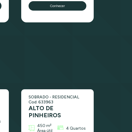
Conhecer
SOBRADO - RESIDENCIAL
Cod: 633963
ALTO DE
PINHEIROS
s
450 m²
4 Quartos
Área útil