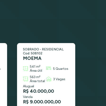
SOBRADO - RESIDENCIAL
Cod: 508102
MOEMA
541 m²
s
5 Quartos
Área útil
563 m²
3 Vagas
Área total
Aluguel
R$ 40.000,00
Venda
R$ 9.000.000,00