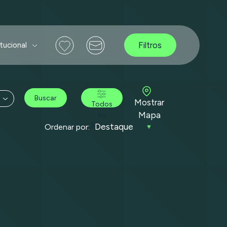
Filtros
itucional
Buscar
Mostrar
Todos
Mapa
os
Filtros
Ordenar por: