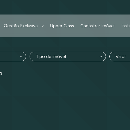
Gestão Exclusiva
Upper Class
Cadastrar Imóvel
Inst
Tipo de imóvel
Valor
s