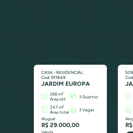
CASA - RESIDENCIAL
SOB
Cod: 911849
Cod
JARDIM EUROPA
JA
268 m²
3 Quartos
Área útil
247 m²
3 Vagas
Área total
Aluguel
Alu
R$ 29.000,00
R$
Venda