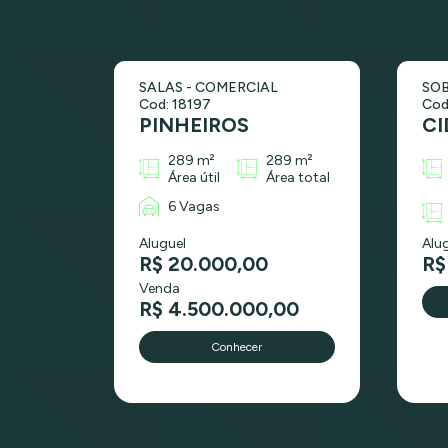
SALAS - COMERCIAL
SOB
Cod: 18197
Cod
PINHEIROS
CI
289 m²
289 m²
Área útil
Área total
6 Vagas
Aluguel
Alu
R$ 20.000,00
R$
Venda
R$ 4.500.000,00
Conhecer