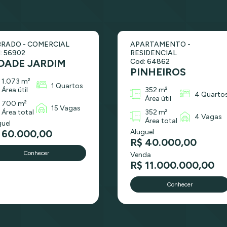
RADO - COMERCIAL
APARTAMENTO -
: 56902
RESIDENCIAL
DADE JARDIM
Cod: 64862
PINHEIROS
1.073 m²
1 Quartos
Área útil
352 m²
4 Quarto
Área útil
700 m²
15 Vagas
Área total
352 m²
4 Vagas
Área total
guel
 60.000,00
Aluguel
R$ 40.000,00
Conhecer
Venda
R$ 11.000.000,00
Conhecer