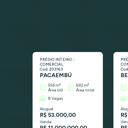
PRÉDIO INTEIRO -
PRÉ
COMERCIAL
CO
Cod: 203163
Cod
PACAEMBÚ
BE
556 m²
692 m²
Área útil
Área total
8 Vagas
Aluguel
Alu
R$ 53.000,00
R$
Venda
Ven
R$ 11.000.000,00
R$