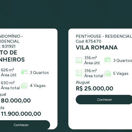
DOMÍNIO -
PENTHOUSE - RESIDENCIAL
IDENCIAL
Cod: 875470
: 831921
VILA ROMANA
TO DE
316 m²
NHEIROS
3 Quarto
Área útil
626 m²
316 m²
3 Quartos
5 Vagas
Área útil
Área total
Aluguel
630 m²
4 Vagas
R$ 25.000,00
Área total
guel
 80.000,00
Conhecer
da
 11.900.000,00
Conhecer