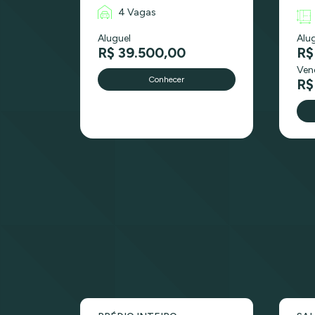
4 Vagas
Aluguel
Alu
R$ 39.500,00
R$
Ven
Conhecer
R$