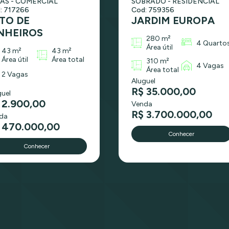
AS - COMERCIAL
SOBRADO - RESIDENCIAL
: 717266
Cod: 759356
TO DE
JARDIM EUROPA
NHEIROS
280 m²
4 Quarto
Área útil
43 m²
43 m²
Área útil
Área total
310 m²
4 Vagas
Área total
2 Vagas
Aluguel
R$ 35.000,00
guel
 2.900,00
Venda
R$ 3.700.000,00
da
 470.000,00
Conhecer
Conhecer