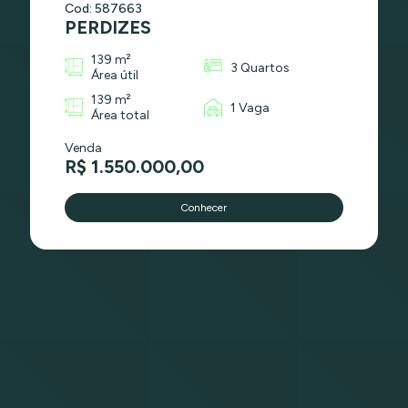
Cod: 587663
PERDIZES
139 m²
3 Quartos
Área útil
139 m²
1 Vaga
Área total
Venda
R$ 1.550.000,00
Conhecer