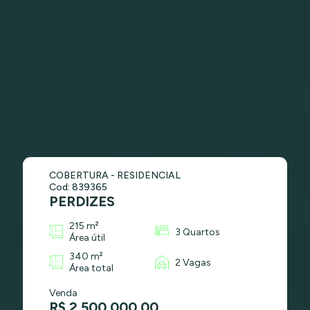
COBERTURA - RESIDENCIAL
Cod: 839365
PERDIZES
215 m²
3 Quartos
Área útil
340 m²
2 Vagas
Área total
Venda
R$ 2.500.000,00