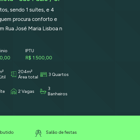
s, sendo 1 suítes, e 4
a quem procura conforto e
em Rua José Maria Lisboa n
nio
IPTU
00,00
R$ 1.500,00
m²
204m²
3 Quartos
útil
Área total
3
íte
2 Vagas
Banheiros
butido
Salão de festas