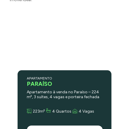
APARTAMENTO
PARAÍSO
Apartamento à venda no Paraíso – 224
m², 3 suítes, 4 vagas e porteira fechada
Exclusivo e sofisticado, este
apartamento de 224 m² na Rua Tutóia
223m²
4 Quartos
4 Vagas
ocupa 1 unidade por andar e foi
totalmente reformado, entregue
mobiliado e equipado no sistema
porteira fechada. São 3 suítes amplas,