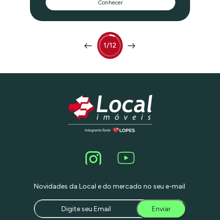
Conhecer
living com varanda gourmet, cozinha
planejada, área de serviço com
dependência, 4 vagas e acabamentos
de alto padrão. Ambientes iluminados,
ventilação cruzada e vista espetacular
para o Clube Círculo Militar reforçam o
1/12
diferencial. O condomínio oferece
piscinas (adulto, infantil e aquecida),
academia, churrasqueira, espaço
gourmet, salão de festas e jogos,
brinquedoteca, playground, sauna e
portaria 24h. Localização estratégica: a
poucos minutos do Parque Ibirapuera,
Paulista e Pátio Paulista, com fácil
acesso às principais avenidas. .
Novidades da Local e do mercado no seu e-mail
Enviar