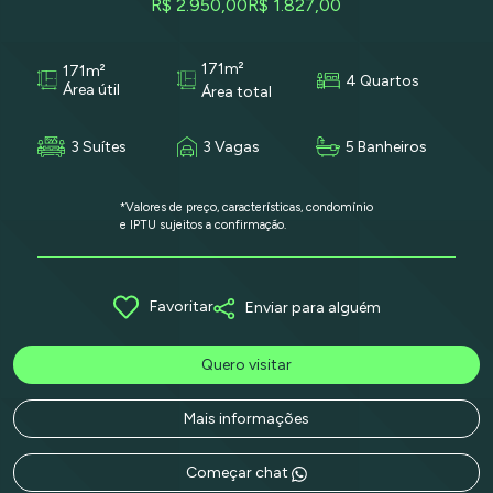
R$ 2.950,00
R$ 1.827,00
171m²
171m²
4 Quartos
Área útil
Área total
3 Suítes
3 Vagas
5 Banheiros
*Valores de preço, características, condomínio
e IPTU sujeitos a confirmação.
Favoritar
Enviar para alguém
Quero visitar
Mais informações
Começar chat