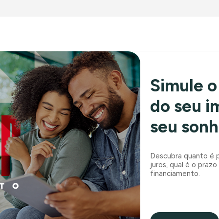
Simule o
do seu im
seu son
Descubra quanto é po
juros, qual é o prazo
financiamento.