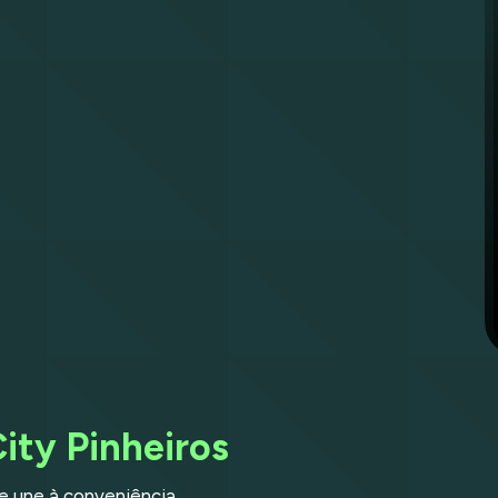
City Pinheiros
e une à conveniência.