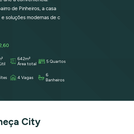
irro de Pinheiros, a casa
 e soluções modernas de c
2,60
m²
642m²
5 Quartos
útil
Área total
6
ítes
4 Vagas
Banheiros
heça City