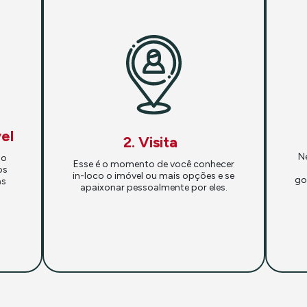
el
2. Visita
N
so
Esse é o momento de você conhecer
os
in-loco o imóvel ou mais opções e se
go
as
apaixonar pessoalmente por eles.