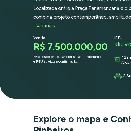
Localizada entre a Praça Panamericana e o ba
combina projeto contemporâneo, amplitude
Ver mais
Venda
IPTU
R$ 7.500.000,00
R$ 3.92
*Valores de preço, características, condomínio
422
e IPTU sujeitos a confirmação.
Área 
2 Su
Explore o mapa e Con
Pinheiros