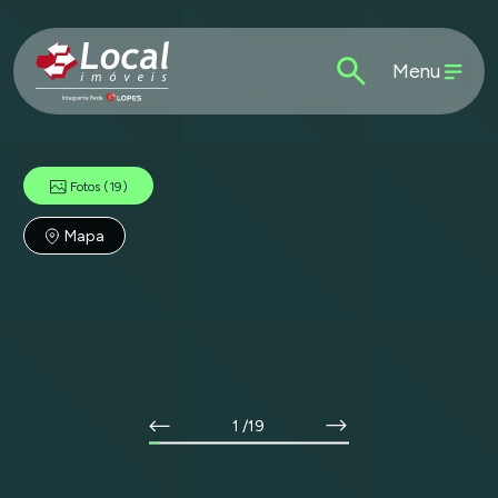
Menu
Fotos
(19)
Mapa
1
/19