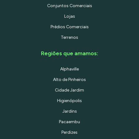
Descubra por que esse sobrado
Conjuntos Comerciais
comercial é a sua melhor escolha para
instalar seu negócio! Sobrado comercial
Lojas
na Perdizes, São Paulo. Espaço amplo,
bem localizado, ideal para escritórios e
Prédios Comerciais
comércio. Agende sua visita e
impulsione seu negócio! Zoneamento:
Terrenos
Zona Eixo de Estruturação da
Transformação Metropolitana (ZEM)
Regiões que amamos:
Alphaville
Alto de Pinheiros
Cidade Jardim
Higienópolis
Jardins
Pacaembu
Perdizes