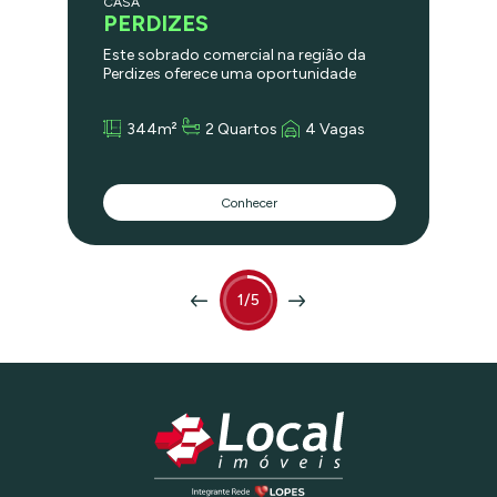
CASA
PERDIZES
Este sobrado comercial na região da
Perdizes oferece uma oportunidade
única para empresas que buscam um
espaço diferenciado e bem localizado.
344m²
2 Quartos
4 Vagas
Com ampla metragem, ambientes bem
distribuídos e infraestrutura completa, o
imóvel proporciona conforto,
praticidade e segurança para o seu
Conhecer
negócio. Sua estrutura versátil atende
tanto escritórios quanto
estabelecimentos comerciais, com
potencial para crescimento e expansão.
• Metragem excelente: espaço com
344m² • Amplos ambientes de
1/5
convivência e trabalho • Garagem para
4 carros com fácil acesso • Sala de
reuniões e espaço de convivência com
churrasqueira • Acabamento de alta
qualidade, iluminação natural e
ventilação adequada • Entrada
independente, ideal para negócios que
buscam destaque na região Localização
Estratégica Situado na rua dona Ana
Pimentel, na badalada região de