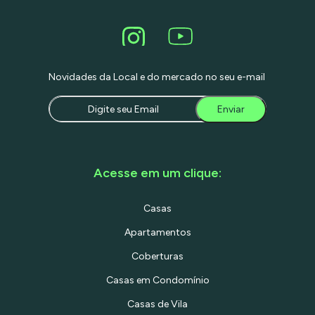
Perdizes, o imóvel está próximo do
Parque da Água Branca, com fácil
acesso às principais vias de São Paulo,
como avenida Antártica, avenida
Francisco Matarazzo e rua Cardoso de
Almeida. A proximidade com o metrô
Novidades da Local e do mercado no seu e-mail
Barra Funda e a mobilidade garantida
por linhas de ônibus facilitam o
deslocamento de colaboradores e
Enviar
clientes, tornando-se uma localização
privilegiada para negócios de diversos
setores. Conforto, Segurança e Estilo A
arquitetura do imóvel reflete
modernidade e funcionalidade, com
Acesse em um clique:
reformas recentes que elevam o padrão
de acabamento. O design inteligente
aproveita ao máximo a iluminação
Casas
natural e a ventilação dos ambientes,
promovendo um ambiente de trabalho
Apartamentos
agradável e seguro. A rua arborizada e
tranquila oferece um clima de
Coberturas
exclusividade, ideal para empresas que
querem transmitir credibilidade e
Casas em Condomínio
inovação.
________________________________________
Casas de Vila
Entre em contato e agende sua visita.