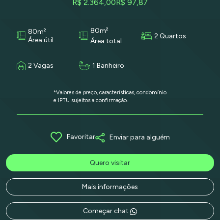
R$ 2.364,00
R$ 97,87
80m²
80m²
2 Quartos
Área útil
Área total
2 Vagas
1 Banheiro
*Valores de preço, características, condomínio
e IPTU sujeitos a confirmação.
Favoritar
Enviar para alguém
Quero visitar
Mais informações
Começar chat