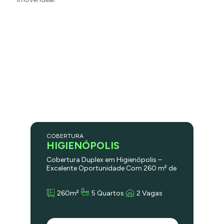
COBERTURA
HIGIENÓPOLIS
Cobertura Duplex em Higienópolis –
Excelente Oportunidade Com 260 m² de
área, este imóvel conta com 4
dormitórios, sendo 2 suítes, amplo
260m²
5 Quartos
2 Vagas
terraço e 2 vagas de garagem. O prédio
oferece jardim, salão de festas e
playground, em uma localização
privilegiada: a apenas 200 m do