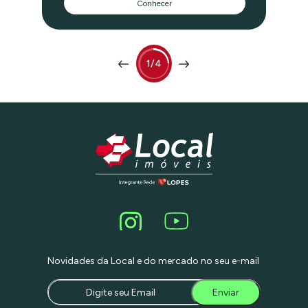
Conhecer
Shopping Pátio Higienópolis e 150 m da
estação Marechal do Metrô, próximo a
toda a infraestrutura do bairro. Com um
bom projeto de modernização, você
pode transformar este espaço no
apartamento dos seus sonhos.
1/4
Proprietário estuda permuta por imóvel
na região com até 50% do valor
Novidades da Local e do mercado no seu e-mail
Enviar