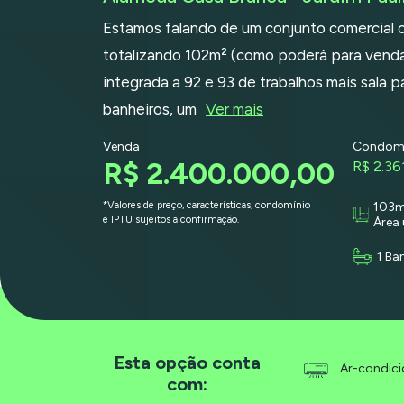
Estamos falando de um conjunto comercial 
totalizando 102m² (como poderá para venda
integrada a 92 e 93 de trabalhos mais sala pa
banheiros, um
Ver mais
Venda
Condomi
R$ 2.400.000,00
R$ 2.36
*Valores de preço, características, condomínio
103m
e IPTU sujeitos a confirmação.
Área 
1 Ba
Esta opção conta
Ar-condic
com: