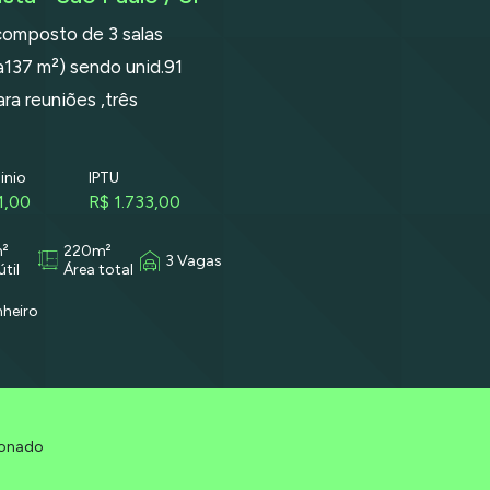
composto de 3 salas
137 m²) sendo unid.91
ra reuniões ,três
nio
IPTU
1,00
R$ 1.733,00
²
220m²
3 Vagas
útil
Área total
nheiro
ionado