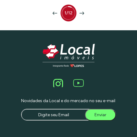
Paulista é o centro financeiro e cultural
de São Paulo, com fácil acesso a
transporte público, bancos,
1/12
restaurantes e serviços. Espaço amplo e
funcional: 114m² de área, com 4 salas
individuais, 2 banheiros, recepção, copa
e 1 vaga de garagem, permitindo a
configuração ideal para sua equipe e
clientes. Ambiente moderno e
confortável: Ar-condicionado para o
seu conforto e mobiliado, pronto para
você se instalar e começar a trabalhar.
Segurança e comodidade: O Edifício
Grande Avenida oferece segurança 24
horas, portaria e estacionamento para
visitantes.
Novidades da Local e do mercado no seu e-mail
Enviar