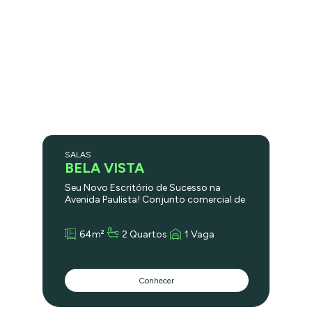
SALAS
BELA VISTA
Seu Novo Escritório de Sucesso na
Avenida Paulista! Conjunto comercial de
114m² no Edifício Grande Avenida: a
localização que sua empresa merece!
64m²
2 Quartos
1 Vaga
Imagine sua empresa no coração da
Avenida Paulista, em um dos edifícios
mais icônicos da cidade. O Edifício
Grande Avenida oferece um conjunto
Conhecer
comercial de 114m² com tudo que você
precisa para o seu negócio prosperar:
Localização estratégica: A Avenida