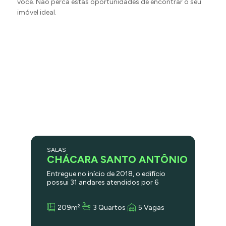
você. Não perca estas oportunidades de encontrar o seu
imóvel ideal.
SALAS
CHÁCARA SANTO ANTÔNIO
Entregue no início de 2018, o edifício
possui 31 andares atendidos por 6
elevadores sociais e é classificado como
altíssimo padrão Triple A, sendo
209m²
3 Quartos
5 Vagas
referência no padrão de especificações
técnicas e imagem corporativa. Feito
com tudo que há de mais moderno,