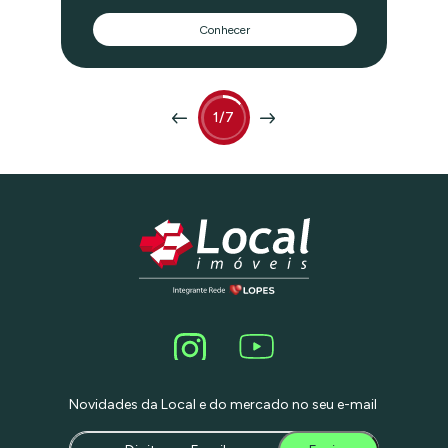
tecnológico e sustentável, sua estrutura
Conhecer
oferece lajes corporativas de 82m² a
707m², com ar condicionado,
bicicletário, 5 subsolos com vagas para
estacionamento e sistema de
iluminação interna com 20% de redução
na potência, certificação green building
1/7
e um total de 1038 vagas de
estacionamento.
Novidades da Local e do mercado no seu e-mail