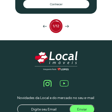
pessoal. Com três dormitórios
Conhecer
espaçosos, sendo uma suíte, você terá
todo o conforto necessário. As amplas
salas permitem diferentes ambientes.
Além disso, a garagem com espaço
para até quatro veículos é uma
comodidade adicional. O quintal é
1/12
perfeito para momentos de lazer ao ar
livre, enquanto o ateliê oferece um
espaço inspirador para a sua
criatividade. Tudo isso está disponível
nessa incrível residência. Não perca a
oportunidade de conhecê-la
pessoalmente. Marque uma visita e
venha se encantar com todos os
detalhes que esse imóvel tem a oferecer.
Estamos ansiosos para recebê-lo(a) e
mostrar o potencial.
Novidades da Local e do mercado no seu e-mail
Enviar