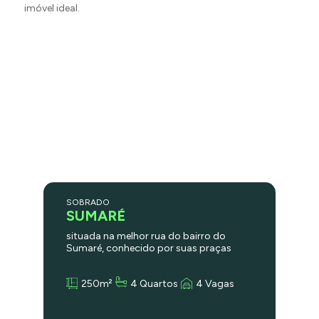
imóvel ideal.
SOBRADO
SUMARÉ
situada na melhor rua do bairro do
Sumaré, conhecido por suas praças
encantadoras e ambiente arborizado.
Com segurança 24 horas, você terá
250m²
4 Quartos
4 Vagas
tranquilidade e paz de espírito. Este
Sobrado oferece a oportunidade de
renová-lo e deixá-lo com o seu toque