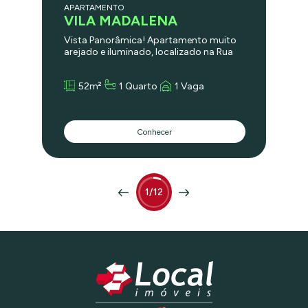
APARTAMENTO
VILA MADALENA
Vista Panorâmica! Apartamento muito
arejado e iluminado, localizado na Rua
Heitor Penteado, próximo ao metrô Vila
Madalena e todo tipo de comércio para
52m²
1 Quarto
1 Vaga
facilitar seu dia a dia! Sala agradável e
ventilada, um dormitório amplo,
armários embutidos em excelente
estado, banheiro. cozinha e uma vaga
Conhecer
de garagem. Ótimo investimento
1/12