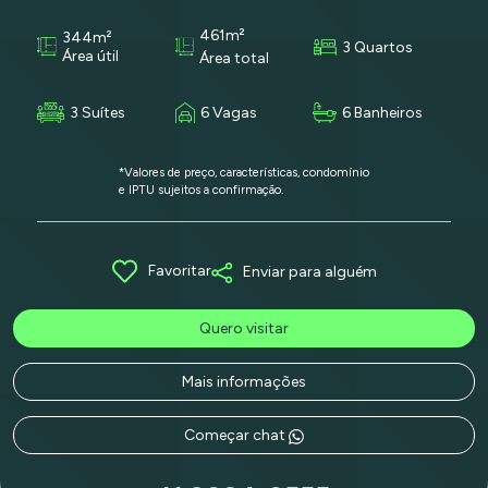
461m²
344m²
3 Quartos
Área útil
Área total
3 Suítes
6 Vagas
6 Banheiros
*Valores de preço, características, condomínio
e IPTU sujeitos a confirmação.
Favoritar
Enviar para alguém
Quero visitar
Mais informações
Começar chat