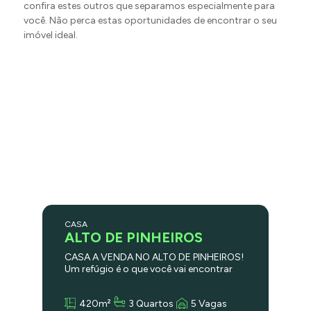
confira estes outros que separamos especialmente para
você. Não perca estas oportunidades de encontrar o seu
imóvel ideal.
CASA
ALTO DE PINHEIROS
CASA A VENDA NO ALTO DE PINHEIROS!
Um refúgio é o que você vai encontrar
ao visitar esta casa! Projetada pelo
arquiteto Oswaldo Bratke nos anos 70,
420m²
3 Quartos
5 Vagas
Esse projeto convive em perfeita