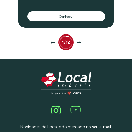
harmonia com o paisagismo do quintal.
O living amplo onde a lareira se destaca
ao centro, faz a integração de vários
Conhecer
ambientes, mas o charme especial fica
na parede de cobogó do anexo onde
você e seus convidados desfrutam de
um estar despojado com muita luz
natural, o verde do jardim, bons papos e
drinks. No lado oposto do living a sala
1/12
de jantar se integra com a área gourmet
com churrasqueira. Pela manha você
poderá tomar seu cafe da manha ao
lado da parede de vidro do jardim de
inverno! São 4 amplos dormitórios
sendo 3 suítes, mas o destaque fica
para a suíte principal com muito espaço
e um banheiro muito confortável.
Lavanderia com banheiro de serviço,
lavabo e um studio acústico, Vaga para
5 carros, Neste cenário só falta você!
Agende uma visita e venha conhecer sua
proxima casa, ela esta te esperando!
Novidades da Local e do mercado no seu e-mail