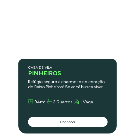
CASA DE VILA
PINHEIROS
Refúgio seguro e charmoso no coração
do Baixo Pinheiros! Se você busca viver
com tranquilidade, estilo e praticidade,
essa casa de vila é o que procura!
94m²
2 Quartos
1 Vaga
Localizada em uma vila fechada, super
segura e silenciosa, no desejado Baixo
Pinheiros, essa casa une o melhor dos
dois mundos: sossego e localização
Conhecer
estratégica. Com 2 dormitórios, 2 vagas
e um ambiente cheio de charme, é o tipo
de lar raro de encontrar — e com um