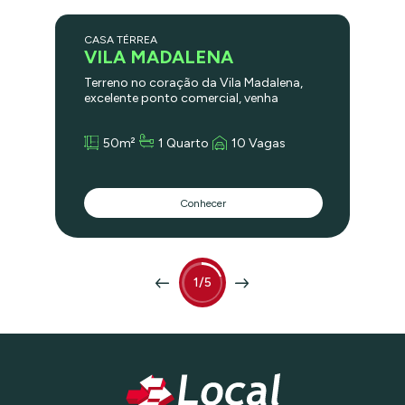
CASA TÉRREA
VILA MADALENA
Terreno no coração da Vila Madalena,
excelente ponto comercial, venha
montar seu negócio no bairro mais
valorizado da zona oeste..
50m²
1 Quarto
10 Vagas
Conhecer
1/5