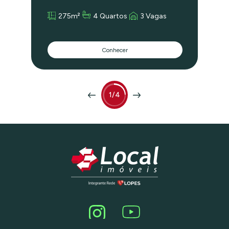
privativo no térreo, hidro e lareira,
275m²
4 Quartos
3 Vagas
depósito, três vagas independentes.
Localização privilegiada, em frente ao
Parque Villa Lobos, próximo ao
Shopping Villa Lobos e Colégio Santa
Conhecer
Cruz. Living voltado para gazebo, jardim
com chafariz, terraços amplos, suite
master com amplo closet e terraço, ar
condicionado em todos os ambientes,
ampla área de serviço, elevadores,
rouparia, muito requinte!!
1/4