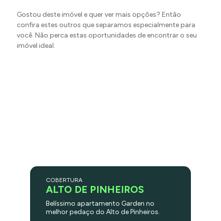
Gostou deste imóvel e quer ver mais opções? Então
confira estes outros que separamos especialmente para
você. Não perca estas oportunidades de encontrar o seu
imóvel ideal.
COBERTURA
ALTO DE PINHEIROS
Belíssimo apartamento Garden no
melhor pedaço do Alto de Pinheiros.
Muito ensolarado e ventilado. Jardim