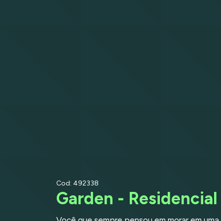
Cod: 492338
Garden - Residencial 
Você que sempre pensou em morar em uma 