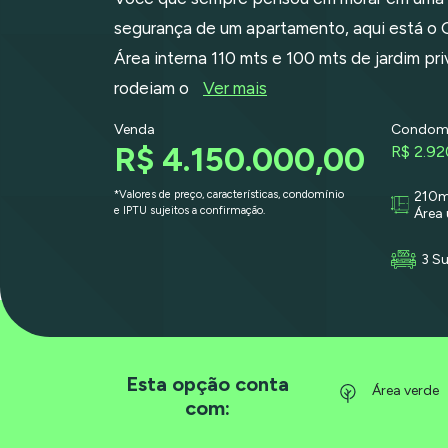
segurança de um apartamento, aqui está o 
Área interna 110 mts e 100 mts de jardim pr
rodeiam o
Ver mais
Venda
Condomi
R$ 4.150.000,00
R$ 2.92
*Valores de preço, características, condomínio
210m
e IPTU sujeitos a confirmação.
Área 
3 Su
Esta opção conta
Área verde
com: