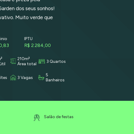
Garden dos seus sonhos!
ivativo. Muito verde que
nio
IPTU
0,83
R$ 2.284,00
²
210m²
3 Quartos
útil
Área total
5
ítes
3 Vagas
Banheiros
Salão de festas