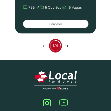
imponente, recuada, com 550 m² de
736m²
5 Quartos
15 Vagas
área construída em terreno de 736 m².
Pé-direito duplo e mezanino com
divisórias Fino acabamento 15 vagas de
garagem Perfeito para escritórios,
Conhecer
agências, clínicas ou investimento.
Agende sua visita e surpreenda-se com
este imóvel diferenciado!
1/4