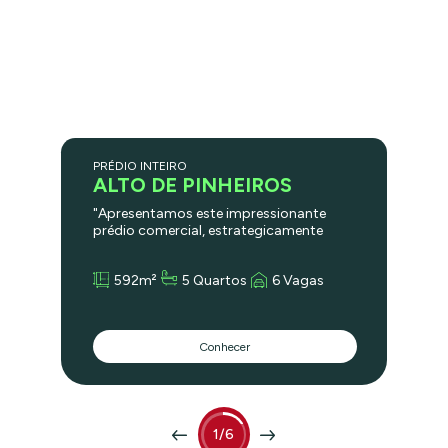
PRÉDIO INTEIRO
ALTO DE PINHEIROS
"Apresentamos este impressionante
prédio comercial, estrategicamente
localizado na cobiçada Avenida São
Gualter, no Alto de Pinheiros, uma das
592m²
5 Quartos
6 Vagas
regiões mais valorizadas e desejadas da
cidade. Com 853 metros quadrados de
terreno e uma testada de 30 metros, o
imóvel oferece uma área construída de
Conhecer
592 metros quadrados, distribuída em
dois pavimentos. O acesso ao piso
superior é facilitado por escada ou
elevador, garantindo praticidade e
conforto. A localização deste imóvel é
um de seus maiores atrativos, com fácil
1/6