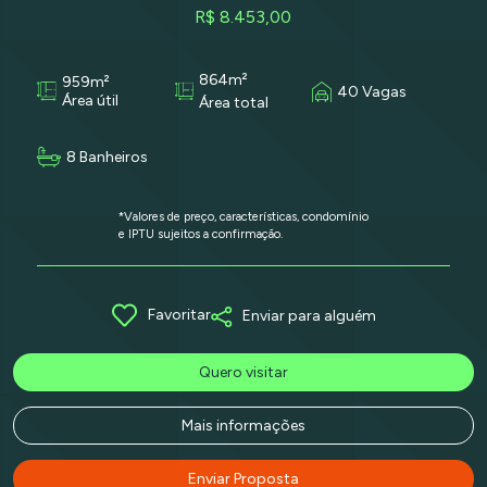
R$ 8.453,00
864m²
959m²
40 Vagas
Área útil
Área total
8 Banheiros
*Valores de preço, características, condomínio
e IPTU sujeitos a confirmação.
Favoritar
Enviar para alguém
Quero visitar
Mais informações
Enviar Proposta