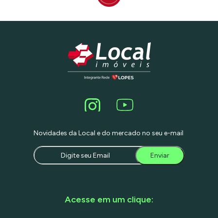
acesso às principais vias da cidade,
garantindo rápida conectividade a
diversas regiões. Além disso, o prédio
está situado em uma área com ampla
oferta de transporte público, incluindo
várias linhas de ônibus e estações de
metrô nas proximidades,
proporcionando conveniência e
mobilidade para funcionários e clientes.
Com dois amplos salões, quatro
banheiros, uma copa e seis vagas de
estacionamento, este espaço é ideal
para negócios que buscam unir uma
localização estratégica, acesso
facilitado e um design moderno e
sofisticado."
Novidades da Local e do mercado no seu e-mail
Enviar
Acesse em um clique: