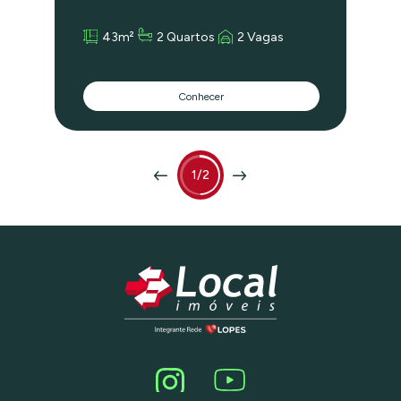
Parque Villa Lobos. A vista privilegiada
para o por do sol. A sala tem 2
43m²
2 Quartos
2 Vagas
aparelhos de ar condicionado, dois
banheiros, um deles foi revertido em
copa e duas vagas. O conjunto foi
reformado recentemente e pode ser
Conhecer
alugado mobiliado. O Condominio tem
profissionais liberais, médicos,
advogados, arquitetos,, engenheiros,
psicólogos. Portaria 24 horas. Confira!
1/2