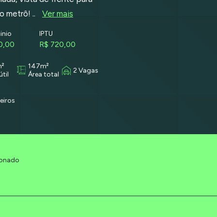
o metrô! ..
Ver mais
nio
IPTU
0,00
R$ 720,00
m²
147m²
2 Vagas
útil
Área total
eiros
ionado