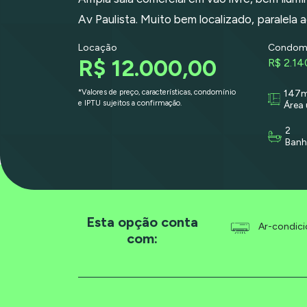
Av Paulista. Muito bem localizado, paralela a
Locação
Condomi
R$ 12.000,00
R$ 2.14
*Valores de preço, características, condomínio
147
e IPTU sujeitos a confirmação.
Área 
2
Banh
Esta opção conta
Ar-condic
com: