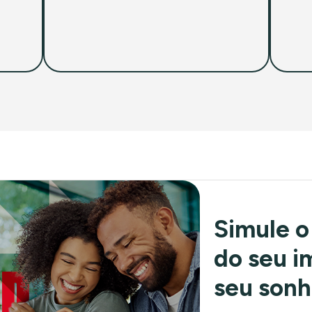
Simule o
do seu im
seu son