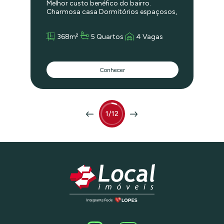
Melhor custo benéfico do bairro.
Charmosa casa Dormitórios espaçosos,
sala para três ambientes voltada para
área de lazer do imóvel, que é ampla e
368m²
5 Quartos
4 Vagas
recebe sol praticamente o dia todo.
Com fácil acesso a todo tipo de
comércio e ainda muito arborizado.
Com uma bela praça na própria rua.
Conhecer
Ligue agora mesmo e agende sua visita!
1/12