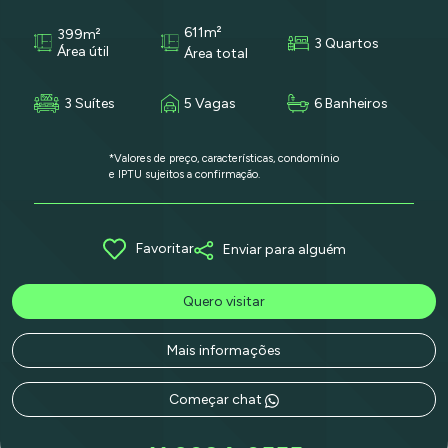
611m²
399m²
3 Quartos
Área útil
Área total
3 Suítes
5 Vagas
6 Banheiros
*Valores de preço, características, condomínio
e IPTU sujeitos a confirmação.
Favoritar
Enviar para alguém
Quero visitar
Mais informações
Começar chat