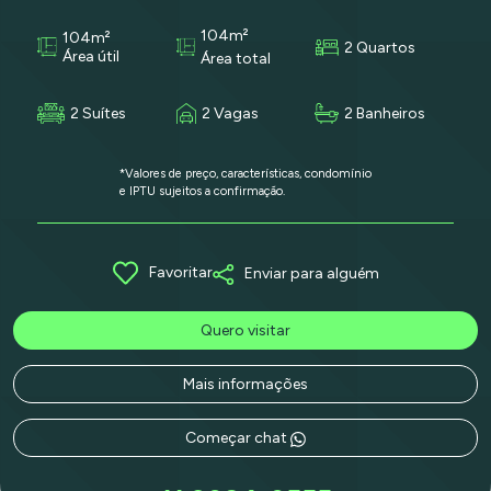
104m²
104m²
2 Quartos
Área útil
Área total
2 Suítes
2 Vagas
2 Banheiros
*Valores de preço, características, condomínio
e IPTU sujeitos a confirmação.
Favoritar
Enviar para alguém
Quero visitar
Mais informações
Começar chat