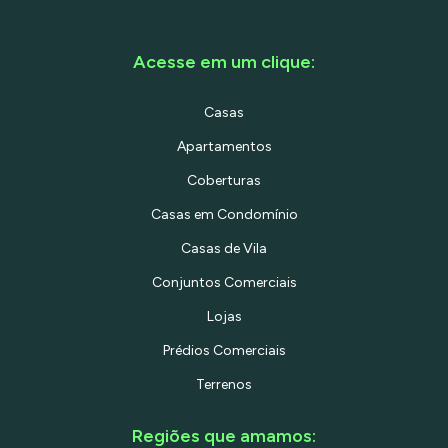
total privacidade aos dormitórios. 2º
Pavimento: O Seu Rooftop Particular
Subindo as escadas, você descobre o
Acesse em um clique:
verdadeiro ponto alto do imóvel: um
espaço feito para celebrar a vida. Com
muitas aberturas, janelas e portas-
Casas
balcão, o ambiente transborda luz
natural e ventilação. Cozinha
Apartamentos
Envidraçada: Toda moldada em vidro,
ela funciona como uma moldura viva
Coberturas
para a cidade. O horizonte de São Paulo
vira o cenário do seu café da manhã e
Casas em Condomínio
transforma a cozinha no coração da
casa, onde as pessoas naturalmente se
Casas de Vila
reúnem. Área Externa Privativa: Uma
transição fluida para um quintal
Conjuntos Comerciais
suspenso sob o céu aberto. Relaxe em
uma jacuzzi exclusiva, aproveite o
Lojas
chuveirão nos dias quentes e desfrute de
privacidade total. O espaço é generoso
Prédios Comerciais
e já está pronto para receber uma área
gourmet completa com mesa e luzinhas
Terrenos
— o cenário ideal para ver o pôr do sol
se estender até a noite. Conforto
Garantido: Este andar também possui
Regiões que amamos:
um segundo lavabo, evitando que você