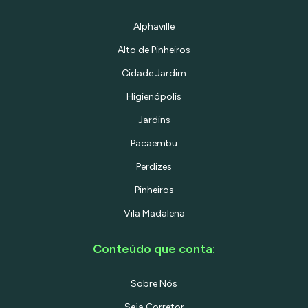
ou seus convidados precisem descer as
escadas. Diferenciais que Trazem Valor
Alphaville
Real Vagas & Depósito: Raras 3 vagas de
garagem totalmente livres e mais 3
Alto de Pinheiros
depósitos privativos (espaço de sobra
para malas, bicicletas e organização).
Cidade Jardim
Infraestrutura: Prédio moderno com
área de lazer e a segurança
Higienópolis
incomparável de uma portaria
presencial 24 horas. Localização: No
Jardins
coração de Pinheiros, o bairro mais
vibrante, cultural e gastronômico de
Pacaembu
São Paulo, onde você faz tudo a pé. Mais
do que uma cobertura, uma obra de
Perdizes
arte pronta para morar. Agende sua
visita e apaixone-se pelo inesperado.
Pinheiros
Vila Madalena
Conteúdo que conta:
Sobre Nós
Seja Corretor