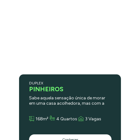
DUPLEX
PINHEIROS
Sabe aquela sensação única de morar
em uma casa acolhedora, mas com a
segurança e a praticidade de um prédio
de alto padrão? Esta cobertura duplex
168m²
4 Quartos
3 Vagas
de 167 m² em Pinheiros é a tradução
perfeita desse estilo de vida. Com um
projeto exclusivo assinado por Maurício
Arruda — um dos nomes mais
Conhecer