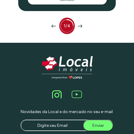
relevantes do design de interiores
brasileiro —, cada metro quadrado
reflete elegância, funcionalidade e muita
personalidade. 1º Pavimento: A Ala
Íntima e o Acolhimento Logo na
entrada, você é recebido por uma sala
1/4
ampla e calorosa, emoldurada por uma
porta imponente projetada pelo próprio
Maurício Arruda. É o cenário perfeito
para criar memórias com amigos e
familiares. Suíte Master: Um verdadeiro
refúgio urbano. Conta com armários
generosos planejados para o dia a dia e
um banheiro espaçoso com potencial
para receber uma banheira de imersão.
Segunda Suíte: Um espaço versátil que
se adapta facilmente às suas
necessidades, seja como um quarto de
hóspedes acolhedor ou um home office
inspirador. Uma das suítes encanta
pelos azulejos rosa vintage, garimpados
com um olhar atento e cuidadoso.
Novidades da Local e do mercado no seu e-mail
Praticidade Inteligente: A lavanderia fica
discretamente posicionada ao lado dos
quartos, facilitando a rotina. Além disso,
Enviar
este pavimento conta com um lavabo
exclusivo para as visitas, garantindo