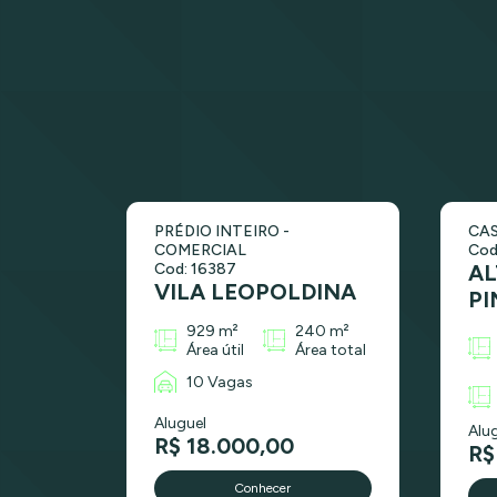
PRÉDIO INTEIRO -
CAS
COMERCIAL
Cod
Cod: 16387
AL
VILA LEOPOLDINA
PI
929 m²
240 m²
Área útil
Área total
10 Vagas
Aluguel
Alu
R$ 18.000,00
R$
Conhecer