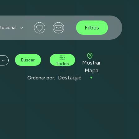
Filtros
itucional
Buscar
Mostrar
Todos
Mapa
os
Filtros
Ordenar por: