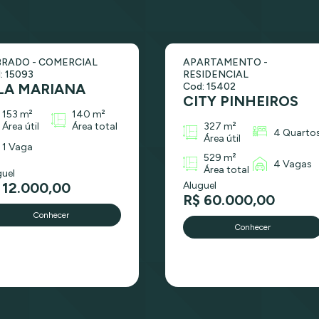
RADO - COMERCIAL
APARTAMENTO -
: 15093
RESIDENCIAL
LA MARIANA
Cod: 15402
CITY PINHEIROS
153 m²
140 m²
Área útil
Área total
327 m²
4 Quarto
Área útil
1 Vaga
529 m²
4 Vagas
Área total
guel
 12.000,00
Aluguel
R$ 60.000,00
Conhecer
Conhecer