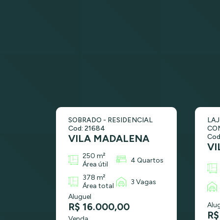
SOBRADO - RESIDENCIAL
LAJ
Cod: 21684
CO
VILA MADALENA
Cod
VI
250 m²
4 Quartos
Área útil
378 m²
3 Vagas
Área total
Aluguel
R$ 16.000,00
Alu
R$
Venda