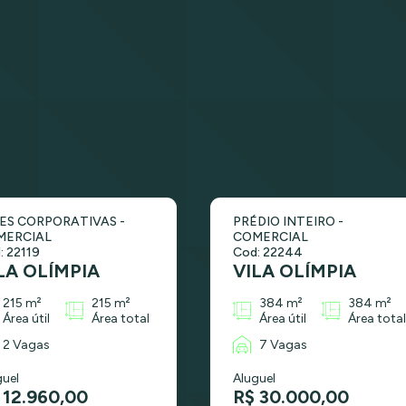
ES CORPORATIVAS -
PRÉDIO INTEIRO -
MERCIAL
COMERCIAL
: 22119
Cod: 22244
LA OLÍMPIA
VILA OLÍMPIA
215 m²
215 m²
384 m²
384 m²
Área útil
Área total
Área útil
Área total
2 Vagas
7 Vagas
guel
Aluguel
 12.960,00
R$ 30.000,00