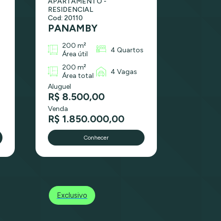
APARTAMENTO -
RESIDENCIAL
Cod: 20110
PANAMBY
200 m²
s
4 Quartos
Área útil
200 m²
4 Vagas
Área total
Aluguel
R$ 8.500,00
Venda
R$ 1.850.000,00
Conhecer
Exclusivo