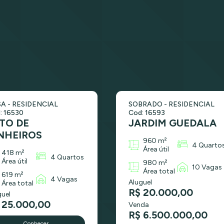
A - RESIDENCIAL
SOBRADO - RESIDENCIAL
: 16530
Cod: 16593
TO DE
JARDIM GUEDALA
NHEIROS
960 m²
4 Quarto
Área útil
418 m²
4 Quartos
Área útil
980 m²
10 Vagas
Área total
619 m²
4 Vagas
Aluguel
Área total
R$ 20.000,00
guel
 25.000,00
Venda
R$ 6.500.000,00
Conhecer