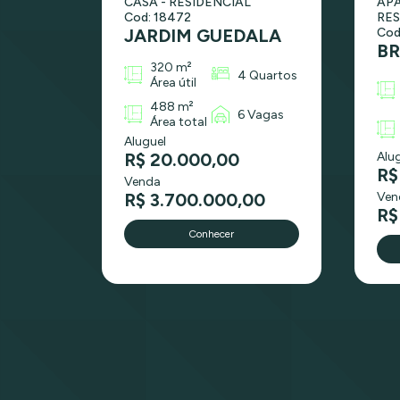
CASA - RESIDENCIAL
AP
Cod: 18472
RES
JARDIM GUEDALA
Cod
B
320 m²
4 Quartos
Área útil
488 m²
6 Vagas
Área total
Aluguel
R$ 20.000,00
Alu
R$
Venda
R$ 3.700.000,00
Ven
R$
Conhecer