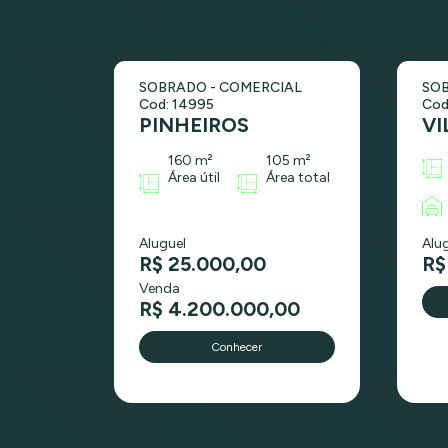
SOBRADO - COMERCIAL
SOB
Cod: 14995
Cod
PINHEIROS
VI
160 m²
105 m²
Área útil
Área total
Aluguel
Alu
R$ 25.000,00
R$
Venda
R$ 4.200.000,00
Conhecer