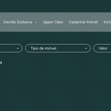
Gestão Exclusiva
Upper Class
Cadastrar Imóvel
Inst
Tipo de imóvel
Valor
s