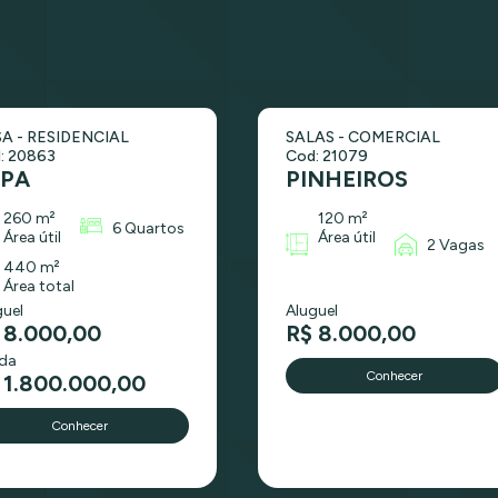
A - RESIDENCIAL
SALAS - COMERCIAL
: 20863
Cod: 21079
APA
PINHEIROS
260 m²
120 m²
6 Quartos
Área útil
Área útil
2 Vagas
440 m²
Área total
guel
Aluguel
 8.000,00
R$ 8.000,00
da
Conhecer
 1.800.000,00
Conhecer