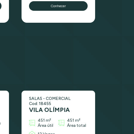
Conhecer
SALAS - COMERCIAL
Cod: 18455
VILA OLÍMPIA
451 m²
451 m²
s
Área útil
Área total