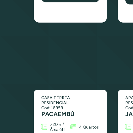
CASA TÉRREA -
AP
RESIDENCIAL
RES
Cod: 16959
Cod
PACAEMBÚ
JA
720 m²
4 Quartos
Área útil