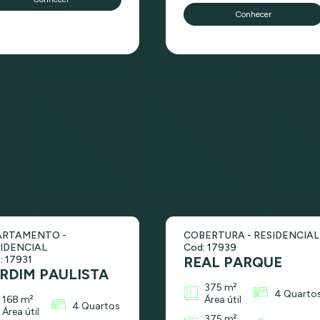
Conhecer
ARTAMENTO -
COBERTURA - RESIDENCIAL
IDENCIAL
Cod: 17939
: 17931
REAL PARQUE
RDIM PAULISTA
375 m²
4 Quarto
168 m²
Área útil
4 Quartos
Área útil
375 m²