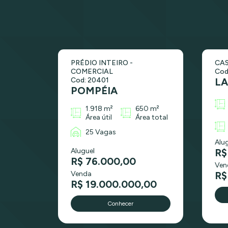
PRÉDIO INTEIRO -
CAS
COMERCIAL
Cod
Cod: 20401
L
POMPÉIA
1.918 m²
650 m²
Área útil
Área total
25 Vagas
Alu
Aluguel
R$
R$ 76.000,00
Ven
Venda
R$
R$ 19.000.000,00
Conhecer